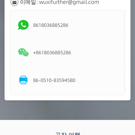
이메일: wuxifurther@gmail.com
8618036885286
+8618036885286
86-0510-83594580