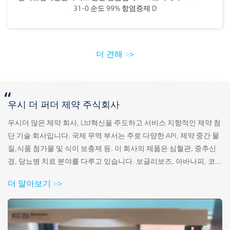
31-0 순도 99% 항염증제 D
더 견해
>
>
“
우시 더 퍼더 제약 주식회사
우시더 많은 제약 회사, Ltd혁신을 주도하고 서비스 지향적인 제약 첨
단 기술 회사입니다. 국제 무역 부서는 주로 다양한 API, 제약 중간 물
질,식품 첨가물 및 식이 보충제 등. 이 회사의 제품은 심혈관, 중추신
경, 당뇨병 치료 분야를 다루고 있습니다. 보글리보즈, 아바나피, 코조
티니브, 영양 보충제, e.g 팜티올레탄올라마이드 (PEA), 유로리틴 A,
더 알아보기
>
>
스퍼미딘 HCL 그리고 다른 제품들은 전체 산업 사슬의 상업화된 R&D,
생산 및 판매 시스템을 형성했습니다. 더 이상 제약은 장쑤 지방의 양
저우 시에 위치한 신뢰할 수있는 생산 기지를 보유하고 있습니다. 첨
단 장비와 뛰어난 기술은 제품의 품질을 보장 할 수 있습니다.직원 수