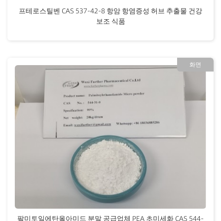
프테로스틸벤 CAS 537-42-8 항암 항염증성 허브 추출물 건강
보조 식품
화면
팔미토일에탄올아미드 분말 공급업체 PEA 초미세화 CAS 544-